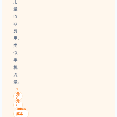
用
量
收
取
费
用，
类
似
手
机
流
量。
1
元
5
/
元
次
/
10
Token
次
成本