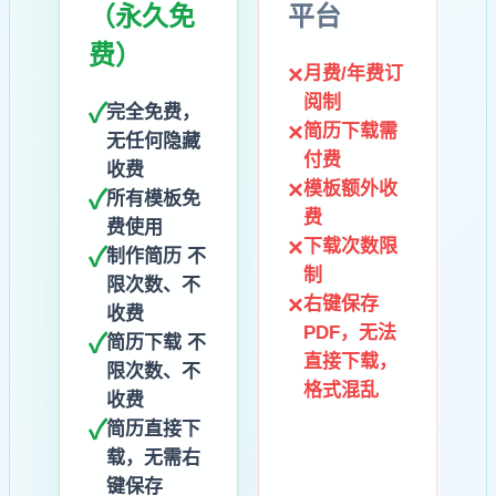
（永久免
平台
费）
×
月费/年费订
阅制
✓
完全免费，
×
简历下载需
无任何隐藏
付费
收费
×
模板额外收
✓
所有模板免
费
费使用
×
下载次数限
✓
制作简历 不
制
限次数、不
×
右键保存
收费
PDF，无法
✓
简历下载 不
直接下载，
限次数、不
格式混乱
收费
✓
简历直接下
载，无需右
键保存