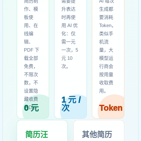
简历制
需要提
AI 每次
作、模
升表达
生成都
板使
时再使
要消耗
用、在
用 AI 优
Token，
线编
化：仅
类似手
辑、
需一元
机流
PDF 下
一次，5
量，大
载全部
元 10
模型运
免费，
次。
行商会
不限次
按用量
数，不
收取费
设置隐
用。
1 元 /
藏收费
0 元
次
Token
入口。
简历汪
其他简历