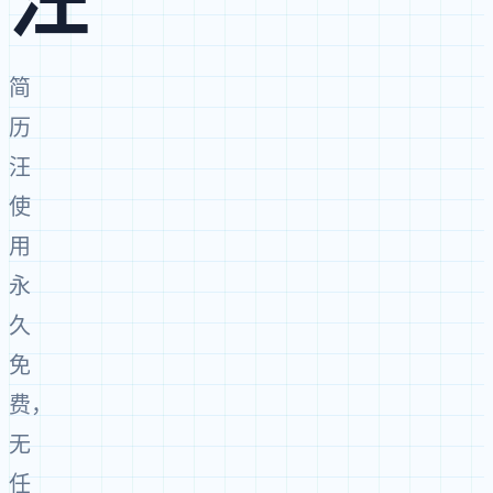
汪
简
历
汪
使
用
永
久
免
费，
无
任