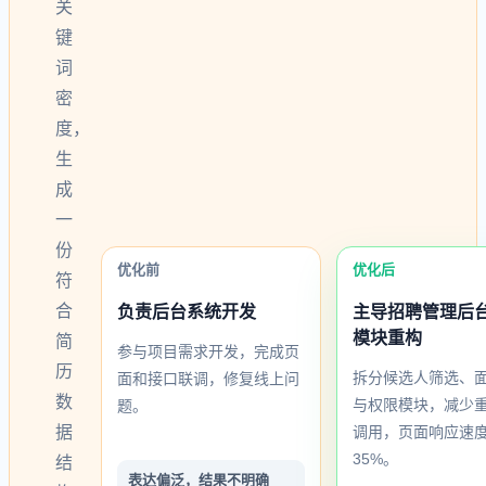
关
键
词
密
度，
生
成
一
份
优化前
优化后
符
合
负责后台系统开发
主导招聘管理后
模块重构
简
参与项目需求开发，完成页
历
拆分候选人筛选、
面和接口联调，修复线上问
数
与权限模块，减少
题。
调用，页面响应速
据
35%。
结
表达偏泛，结果不明确