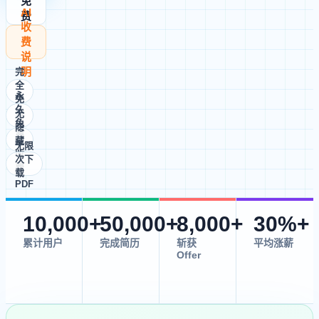
免
制
AI
费
收
作
模
费
板
说
明
完
全
永
免
久
费
无
免
隐
费
藏
无限
收
次下
费
载
PDF
10,000+
50,000+
8,000+
30%+
累计用户
完成简历
斩获
平均涨薪
Offer