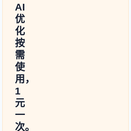
AI
优
化
按
需
使
用，
1
元
一
次。