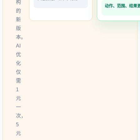
构
动作、范围、结果
的
新
版
本。
AI
优
化
仅
需
1
元
一
次，
5
元