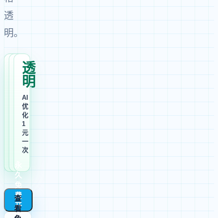
透
明。
0
永
透
元
久
明
制
免
AI
作
费
优
/
使
化
模
用，
1
板
不
元
/
限
一
下
次
次
载
数
永
久
免
费
查
开
看
始