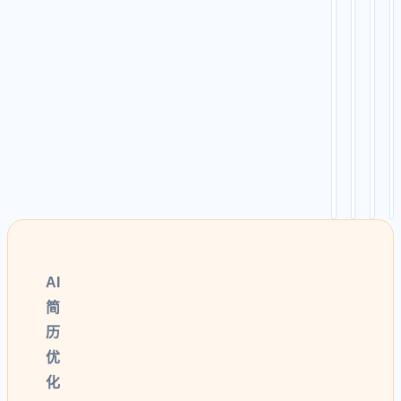
简
招
运
历
聘
营
前
实
产
端
习
品
/
/
/
后
校
运
端
招
营
/
/
/
全
转
市
栈
正
场
AI
简
历
优
化