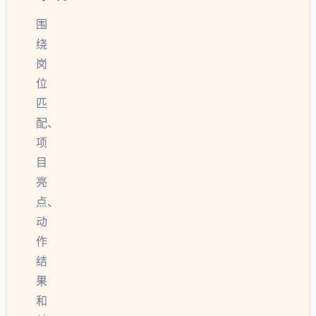
围
绕
岗
位
匹
配、
项
目
亮
点、
动
作
结
果
和