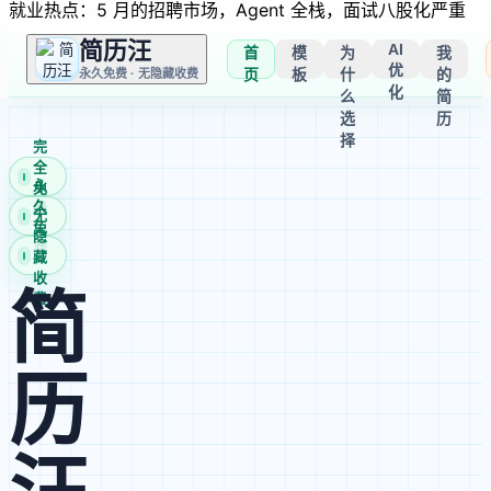
就业热点：5 月的招聘市场，Agent 全栈，面试八股化严重
简历汪
AI
首
模
为
我
优
页
板
什
的
永久免费 · 无隐藏收费
化
么
简
选
历
择
完
全
永
免
久
费
无
免
隐
费
藏
收
简
费
历