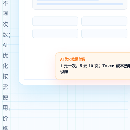
不
限
次
数；
AI
优
AI 优化按需付费
化
1 元一次，5 元 10 次；Token 成本透
说明
按
需
使
用，
价
格