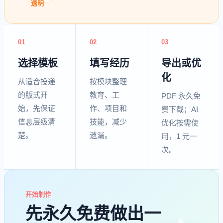
透明
01
02
03
选择模板
填写经历
导出或优
化
从适合投递
按模块整理
的版式开
教育、工
PDF 永久免
始，先保证
作、项目和
费下载；AI
信息层级清
技能，减少
优化按需使
楚。
遗漏。
用，1 元一
次。
开始制作
先永久免费做出一
永