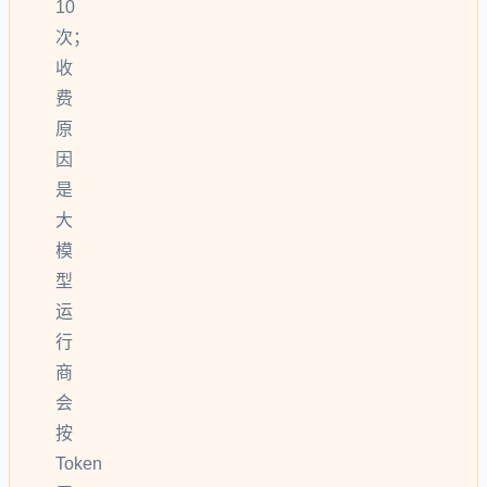
10
次；
收
费
原
因
是
大
模
型
运
行
商
会
按
Token